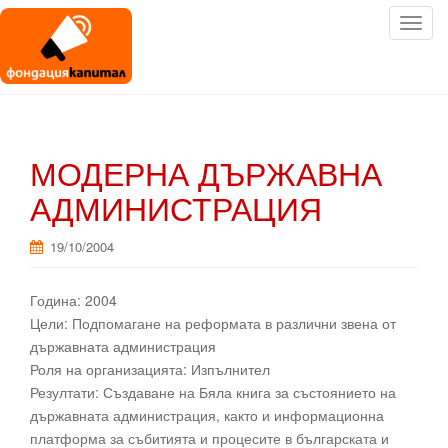
T
o
g
g
l
e
МОДЕРНА ДЪРЖАВНА
n
a
АДМИНИСТРАЦИЯ
v
i
19/10/2004
g
a
Година: 2004
t
Цели: Подпомагане на реформата в различни звена от
i
държавната администрация
o
Роля на организацията: Изпълнител
n
Резултати: Създаване на Бяла книга за състоянието на
държавната администрация, както и информационна
платформа за събитията и процесите в българската и